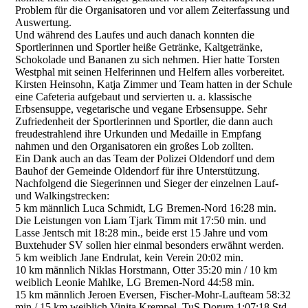
Problem für die Organisatoren und vor allem Zeiterfassung und
Auswertung.
Und während des Laufes und auch danach konnten die
Sportlerinnen und Sportler heiße Getränke, Kaltgetränke,
Schokolade und Bananen zu sich nehmen. Hier hatte Torsten
Westphal mit seinen Helferinnen und Helfern alles vorbereitet.
Kirsten Heinsohn, Katja Zimmer und Team hatten in der Schule
eine Cafeteria aufgebaut und servierten u. a. klassische
Erbsensuppe, vegetarische und vegane Erbsensuppe. Sehr
Zufriedenheit der Sportlerinnen und Sportler, die dann auch
freudestrahlend ihre Urkunden und Medaille in Empfang
nahmen und den Organisatoren ein großes Lob zollten.
Ein Dank auch an das Team der Polizei Oldendorf und dem
Bauhof der Gemeinde Oldendorf für ihre Unterstützung.
Nachfolgend die Siegerinnen und Sieger der einzelnen Lauf-
und Walkingstrecken:
5 km männlich Luca Schmidt, LG Bremen-Nord 16:28 min.
Die Leistungen von Liam Tjark Timm mit 17:50 min. und
Lasse Jentsch mit 18:28 min., beide erst 15 Jahre und vom
Buxtehuder SV sollen hier einmal besonders erwähnt werden.
5 km weiblich Jane Endrulat, kein Verein 20:02 min.
10 km männlich Niklas Horstmann, Otter 35:20 min / 10 km
weiblich Leonie Mahlke, LG Bremen-Nord 44:58 min.
15 km männlich Jeroen Eversen, Fischer-Mohr-Laufteam 58:32
min / 15 km weiblich Vinita Krempel, TuS Dorum 1:07:18 Std.