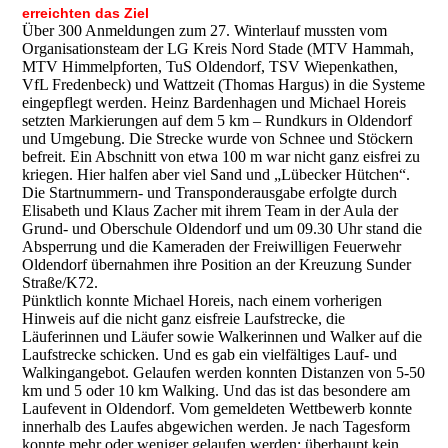
erreichten das Ziel
Über 300 Anmeldungen zum 27. Winterlauf mussten vom
Organisationsteam der LG Kreis Nord Stade (MTV Hammah,
MTV Himmelpforten, TuS Oldendorf, TSV Wiepenkathen,
VfL Fredenbeck) und Wattzeit (Thomas Hargus) in die Systeme
eingepflegt werden. Heinz Bardenhagen und Michael Horeis
setzten Markierungen auf dem 5 km – Rundkurs in Oldendorf
und Umgebung. Die Strecke wurde von Schnee und Stöckern
befreit. Ein Abschnitt von etwa 100 m war nicht ganz eisfrei zu
kriegen. Hier halfen aber viel Sand und „Lübecker Hütchen“.
Die Startnummern- und Transponderausgabe erfolgte durch
Elisabeth und Klaus Zacher mit ihrem Team in der Aula der
Grund- und Oberschule Oldendorf und um 09.30 Uhr stand die
Absperrung und die Kameraden der Freiwilligen Feuerwehr
Oldendorf übernahmen ihre Position an der Kreuzung Sunder
Straße/K72.
Pünktlich konnte Michael Horeis, nach einem vorherigen
Hinweis auf die nicht ganz eisfreie Laufstrecke, die
Läuferinnen und Läufer sowie Walkerinnen und Walker auf die
Laufstrecke schicken. Und es gab ein vielfältiges Lauf- und
Walkingangebot. Gelaufen werden konnten Distanzen von 5-50
km und 5 oder 10 km Walking. Und das ist das besondere am
Laufevent in Oldendorf. Vom gemeldeten Wettbewerb konnte
innerhalb des Laufes abgewichen werden. Je nach Tagesform
konnte mehr oder weniger gelaufen werden; überhaupt kein