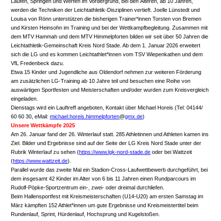
Laufen, Springen und Werfen im Vordergrund, bei den Älteren, ab 10 Jahren,
werden die Techniken der Leichtathletik-Disziplinen vertieft. Joelle Lünstedt und
Louisa von Rönn unterstützen die bisherigen Trainer*innen Torsten von Bremen
und Kirsten Heinsohn im Training und bei der Wettkampfbegleitung. Zusammen mit
dem MTV Hammah und dem MTV Himmelpforten bilden wir seit über 50 Jahren die
Leichtathletik-Gemeinschaft Kreis Nord Stade. Ab dem 1. Januar 2026 erweitert
sich die LG und es kommen Leichtathlet*innen vom TSV Wiepenkathen und dem
VfL Fredenbeck dazu.
Etwa 15 Kinder und Jugendliche aus Oldendorf nehmen zur weiteren Förderung
am zusätzlichen LG-Training ab 10 Jahre teil und besuchen eine Reihe von
auswärtigen Sportfesten und Meisterschaften und/oder wurden zum Kreisvergleich
eingeladen.
Dienstags wird ein Lauftreff angeboten, Kontakt über Michael Horeis (Tel: 04144/
60 60 30, eMail:
michael.horeis.himmelpforten
@
gmx.de
)
Unsere Wettkämpfe 2025
Am 26. Januar fand der 26. Winterlauf statt. 285 Athletinnen und Athleten kamen ins
Ziel. Bilder und Ergebnisse sind auf der Seite der LG Kreis Nord Stade unter der
Rubrik Winterlauf zu sehen (
https://www.lgk-nord-stade.de
oder bei Wattzeit
(
https://www.wattzeit.de
).
Parallel wurde das zweite Mal ein Stadion-Cross-Laufwettbewerb durchgeführt, bei
dem insgesamt 42 Kinder im Alter von 6 bis 11 Jahren einen Rundparcours im
Rudolf-Pöpke-Sportzentrum ein-, zwei- oder dreimal durchliefen.
Beim Hallensportfest mit Kreismeisterschaften (U14-U20) am ersten Samstag im
März kämpften 152 Athlet*innen um gute Ergebnisse und Kreismeistertitel beim
Rundenlauf, Sprint, Hürdenlauf, Hochsprung und Kugelstoßen.