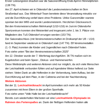
Erster Leistungstest draußen war die Saisoneröffnung Ende April in Himmelpforten
(138 TN).
Am 27. April richteten wir in Oldendorf die Landesmeisterschaften im 5km
Straßenlauf aus. Das Winterlauf-Team bereitete diese Veranstaltung minutiös vor
und die Durchführung verlief dann ohne Probleme. Ulrike Ganzemüller startete
spontan bei den W65 und wurde Landesmeisterin. Herzlichen Glückwunsch.
Bei den Kreismeisterschaften Mehrkampf (U10-U16) im Juni im Oldendorfer
Sportzentrum konnten drei Meistertitel und insgesamt zehn 1. bis 3. Plätze von
Mitgliedern des TuS Oldendorf errungen werden (153 TN).
Der Saisonabschluss (mit Vereinsmeisterschaften im Dreikampf der U8 – U14)
fand im September wiederum in Oldendorf statt (147 TN). Elf Vereinsmedaillen
(1.-3. Platz) konnten die Kinder und Jugendlichen nach Oldendorf holen.
Foto siehe unten "Bei den Vereinsmeisterschaften 2025"
Am 12. Oktober wurde der 7. Werfertag durchgeführt. 36 TN maßen sich im
Kugelstoßen und beim Speer-, Diskus- und Hammerwerfen.
Diese Wettkämpfe und weiteren Aktionen sind nur möglich, da sich viele Menschen
der Leichtathletik verbunden fühlen und auf irgendeine Weise helfend zur Seite
stehen: Vielen Dank an alle Helfenden in der Vorbereitung, beim Aufbau, bei der
Durchführung auf dem Platz, in der Cafeteria und bei der Nachbereitung.
Weitere Aktionen
Bei der 11.
Leichtathletiknacht
im April tummelten sich mehr als 50 Kinder
zusammen mit ihren Eltern in der großen Sporthalle.
Foto siehe unten "Volle Halle bei der Leichtathletiknacht"
Bereits zum wiederholten Mal boten wir eine
Leichtathletik-Olympiade im
Rahmen des Ferienspaßes
an. Dank der fleißigen Helfenden hatten alle