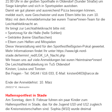
21:00 Uhr in der großen Sporthalle in Oldendorf (Sunder Straße) um
Siege kämpfen und sich in Sportspielen austoben.
Damit wir gut planen und ausreichend Pizza besorgen können,
meldet euch, eure Geschwister und eure Eltern bitte bis zum 10.
März mit dem Anmeldeformular bei eurem Trainer*innen-Team für die
Leichtathletiknacht an.
Ihr bringt zur Leichtathletiknacht bitte mit:
• Sportzeug für die Halle (helle Sohlen)
• Getränke (keine Glasflaschen)
• Eltern zum Helfen und Mitspielen
Diese Veranstaltung wird für den Sportfestfleißigsten-Pokal gewertet.
Mehr Informationen findet Ihr unter https://www.lgk-nord-
stade.de/termin/_red/LGK_LA_Nacht.php
Wir freuen uns auf viele Anmeldungen bei euren Heimtrainer*innen!
Die Leichtathletikabteilung im TuS Oldendorf
Kirsten; Louisa und Torsten
Bei Fragen - Tel: 04144 / 616 033, E-Mail: kirsten0403@arcor.de
Ende der Anmeldefrist: 10. März
260217 K. Heinsohn
Hallensportfest in Stade
Am Sonntag, dem 8. Februar fuhren ein paar Kinder zum
Hallensportfest in Stade, das für die Jugend U10 und U12 zugleich
die Kreismeisterschaften sind. Sophia (W10) wurde dreimal