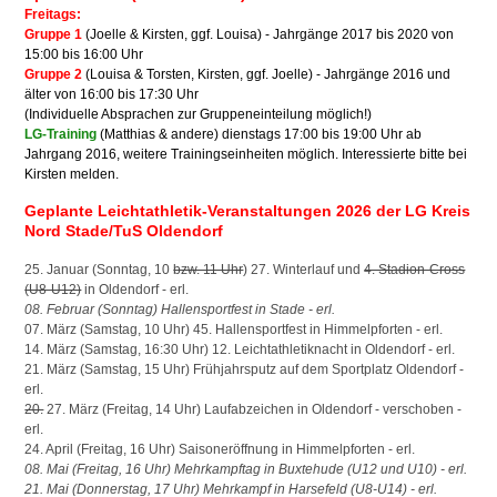
Freitags:
Gruppe 1
(Joelle & Kirsten, ggf. Louisa) - Jahrgänge 2017 bis 2020 von
15:00 bis 16:00 Uhr
Gruppe 2
(Louisa & Torsten, Kirsten, ggf. Joelle) - Jahrgänge 2016 und
älter von 16:00 bis 17:30 Uhr
(Individuelle Absprachen zur Gruppeneinteilung möglich!)
LG-Training
(Matthias & andere) dienstags 17:00 bis 19:00 Uhr ab
Jahrgang 2016, weitere Trainingseinheiten möglich. Interessierte bitte bei
Kirsten melden.
Geplante Leichtathletik-Veranstaltungen 2026 der LG Kreis
Nord Stade/TuS Oldendorf
25. Januar (Sonntag, 10
bzw. 11 Uhr
) 27. Winterlauf und
4. Stadion-Cross
(U8-U12)
in Oldendor
f
- erl.
08. Februar (Sonntag) Hallensportfest in Stad
e
- erl.
07. März (Samstag, 10 Uhr) 45. Hallensportfest in Himmelpforten - erl.
14. März (Samstag, 16:30 Uhr) 12. Leichtathletiknacht in Oldendorf -
erl.
21. März (Samstag, 15 Uhr) Frühjahrsputz auf dem Sportplatz Oldendorf
-
erl.
20.
27. März (Freitag, 14 Uhr) Laufabzeichen in Oldendorf - verschob
en
-
erl.
24. April (Freitag, 16 Uhr) Saisoneröffnung in Himmelpforten - erl.
08. Mai (Freitag, 16 Uhr) Mehrkampftag in Buxtehude (U12 und U10) - erl.
21. Mai (Donnerstag, 17 Uhr) Mehrkampf in Harsefeld (U8-U14) - erl.