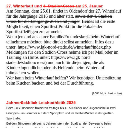
27. Winterlauf und
4. StadionCross
am 25. Januar
Am Sonntag, dem 25.01. findet in Oldendorf der 27. Winterlauf
für die Jahrgänge 2016 und älter statt,
sowie der 4. Stadion
Cross für die Jahrgänge 2015 und jünger
. Beides ist die erste
Möglichkeit, einen Sportfest-Punkt für die Pokale der
Sportfestfleißigen zu sammeln.
Wenn jemand aus eurer Familie/Freundeskreis beim Winterlauf
teilnehmen möchtet, bitte direkt selbst anmelden. Infos dazu
unter: https://www.lgk-nord-stade.de/winterlauf/index.php
Meldungen für den Stadion-Cross nehme ich per Mail oder im
Training an (Infos unter: https://www.lgk-nord-
stade.de/stadioncross/) und auch für diejenigen, die als
Kinder/Jugendliche oder als Helfende beim Winterlauf
mitmachen wollen.
Wer kann beim Winterlauf helfen? Wir benötigen Unterstützung
beim Kuchen backen und bei der Durchführung.
(260114, K. Heinsohn)
Jahresrückblick Leichtathletik 2025
Beim TuS Oldendorf trainieren freitags bis zu 50 Kinder und Jugendliche in zwei
Gruppen - im Sommer auf dem Sportplatz und im Herbst/Winter in der großen
Sporthalle.
Bei den Jüngeren, ab sechs Jahren, steht der Spaß an der Bewegung beim