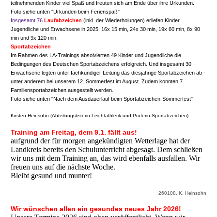
teilnehmenden Kinder viel Spaß und freuten sich am Ende über ihre Urkunden.
Foto siehe unten "Urkunden beim Ferienspaß"
Insgesamt 76
Laufabzeichen
(inkl. der Wiederholungen) erliefen Kinder,
Jugendliche und Erwachsene in 2025: 16x 15 min, 24x 30 min, 19x 60 min, 8x 90
min und 9x 120 min.
Sportabzeichen
Im Rahmen des LA-Trainings absolvierten 49 Kinder und Jugendliche die
Bedingungen des Deutschen Sportabzeichens erfolgreich. Und insgesamt 30
Erwachsene legten unter fachkundiger Leitung das diesjährige Sportabzeichen ab -
unter anderem bei unserem 12. Sommerfest im August. Zudem konnten 7
Familiensportabzeichen ausgestellt werden.
Foto siehe unten "Nach dem Ausdauerlauf beim Sportabzeichen-Sommerfest"
Kirsten Heinsohn (Abteilungsleiterin Leichtathletik und Prüferin Sportabzeichen)
Training am Freitag, dem 9.1. fällt aus!
aufgrund der für morgen angekündigten Wetterlage hat der
Landkreis bereits den Schulunterricht abgesagt. Dem schließen
wir uns mit dem Training an, das wird ebenfalls ausfallen. Wir
freuen uns auf die nächste Woche.
Bleibt gesund und munter!
260108, K. Heinsohn
Wir wünschen allen ein gesundes neues Jahr 2026!