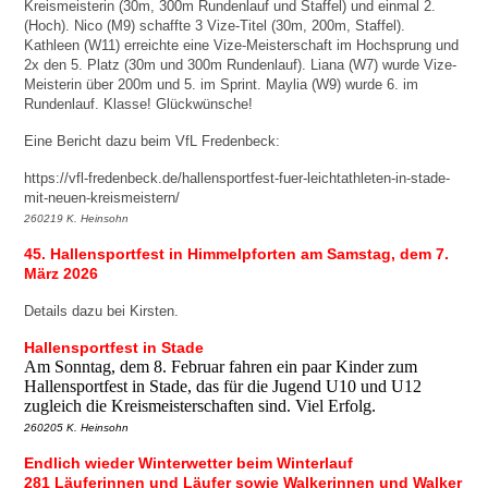
Kreismeisterin (30m, 300m Rundenlauf und Staffel) und einmal 2.
(Hoch). Nico (M9) schaffte 3 Vize-Titel (30m, 200m, Staffel).
Kathleen (W11) erreichte eine Vize-Meisterschaft im Hochsprung und
2x den 5. Platz (30m und 300m Rundenlauf). Liana (W7) wurde Vize-
Meisterin über 200m und 5. im Sprint. Maylia (W9) wurde 6. im
Rundenlauf. Klasse! Glückwünsche!
Eine Bericht dazu beim VfL Fredenbeck:
https://vfl-fredenbeck.de/hallensportfest-fuer-leichtathleten-in-stade-
mit-neuen-kreismeistern/
260219 K. Heinsohn
45. Hallensportfest in Himmelpforten am Samstag, dem 7.
März 2026
Details dazu bei Kirsten.
Hallensportfest in Stade
Am Sonntag, dem 8. Februar fahren ein paar Kinder zum
Hallensportfest in Stade, das für die Jugend U10 und U12
zugleich die Kreismeisterschaften sind. Viel Erfolg.
260205 K. Heinsohn
Endlich wieder Winterwetter beim Winterlauf
281 Läuferinnen und Läufer sowie Walkerinnen und Walker