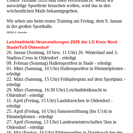
Unsere Termine 2026 sind oben veröffentlicht. Wenn wir
auswärtige Sportfeste besuchen wollen, wird das in den
wöchentlichen Mails bekanntgegeben.
Wir sehen uns beim ersten Training am Freitag, dem 9. Januar
in der großen Sporthalle.
260109, K. Heinsohn
Leichtathletik-Veranstaltungen 2025 der LG Kreis Nord
Stade/TuS Oldendorf
26. Januar (Sonntag, 10 bzw. 11 Uhr) 26. Winterlauf und 3.
Stadion-Cross in Oldendorf - erledigt
09. Februar (Sonntag) Hallensportfest in Stade - erledigt
01. März (Samstag, 10 Uhr) Hallensportfest in Himmelpforten -
erledigt
22. März (Samstag, 15 Uhr) Frühjahrsputz auf dem Sportplatz -
erledigt
29. März (Samstag, 16:30 Uhr) Leichtathletiknacht in
Oldendorf - erledigt
11. April (Freitag, 15 Uhr) Laufabzeichen in Oldendorf -
erledigt
25. April (Freitag, 16 Uhr) Saisoneröffnung (bis U14) in
Himmelpforten - erledigt
27. April (Sonntag, 13 Uhr) Landesmeisterschaften 5km in
Oldendorf - erledigt
16. Mai (Freitag, 16 Uhr) Flöhesportfest in Dornbusch bei der