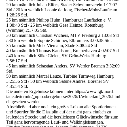
20 km männlich Julian Elfers, Stader Schwimmverein 1:17:07
Std / 20 km weiblich Leonie de Jong, Fischer-Mohr-Laufteam
1:28:26 Std.
25 km männlich Philipp Huhn, Hamburger Laufladen e. V.
1:38:43 Std / 25 km weiblich Gesa Heinze, Rotenburg
(Wümme) 2:17:05 Std.
30 km männlich Christian Wichers, MTV Freiburg 2:13:08 Std
/ 30 km weiblich Sophie Schirmer, Elbrunners 3:00:38 Std.
35 km männlich Meik Viemann, Stade 3:08:24 Std
40 km männlich Thomas Kandsorra, Bremerhaven 4:02:07 Std
/ 40 km weiblich Silke Gielen, SV Grün-Weiss Harburg
3:56:17 Std.
45 km männlich Sebastian Anders, SV Werder Bremen 3:32:09
Std.
50 km männlich Marcel Leuze, Turbine Turmweg Hamburg
3:25:36 Std / 50 km weiblich Sabine Andres, Borener SV
4:35:54 Std.
Die anderen Ergebnisse können unter https://www.lgk-nord-
tade.de/termin/_upload/ergebnisse/2026/1/winterlauf_2026.html
eingesehen werden.
Abschließend aber noch ein großes Lob an alle Sportlerinnen
und Sportler für die Disziplin auf der nicht ganz einfach zu
laufenden Strecke und die herzlichsten Glückwünsche für zum
Teil ganz hervorragende Lauf- und Walkingleistungen.