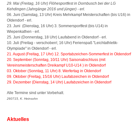
29. Mai (Freitag, 16 Uhr) Flöhesportfest in Dornbusch bei der LG
Kehdingen (Jahrgänge 2016 und jünger
)
- erl.
06. Juni (Samstag, 13 Uhr) Kreis Mehrkampf Meisterschaften (bis U16) in
Oldendorf
- erl.
23. Juni (Dienstag, 16 Uhr) 3. Sommersportfest (bis U14) in
Wiepenkathen - erl.
25. Juni (Donnerstag, 18 Uhr) Laufabend in Oldendorf - erl.
10. Juli
(Freitag - verschoben!, 16 Uhr) Ferienspaß "Leichtathletik-
Olympiade"
in Oldend
orf
- erl.
21. August (Freitag, 17 Uhr) 12. Sportabzeichen-Sommerfest in Oldendorf
20. September (Sonntag, 10/11 Uhr) Saisonabschluss (mit
Vereinsmeisterschaften Dreikampf U10-U14 ) in Oldendorf
03. Oktober (Sonntag, 11 Uhr) 8. Werfertag in Oldendorf
09. Oktober (Freitag, 15/16 Uhr) Laufabzeichen in Oldendorf
29. Dezember (Dienstag, 14 Uhr) Laufabzeichen in Oldendorf
Alle Termine sind unter Vorbehalt.
260715, K. Heinsohn
Aktuelles